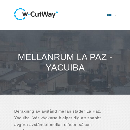
MELLANRUM LA PAZ -
YACUIBA
Beräkning av avstånd mellan städer La Paz,
Yacuiba. Vår vägkarta hjälper dig att snabbt
avgöra avståndet mellan städer, såsom