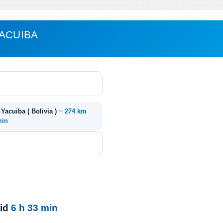
YACUIBA
- Yacuiba ( Bolivia )
~
274 km
min
tid
6 h 33 min