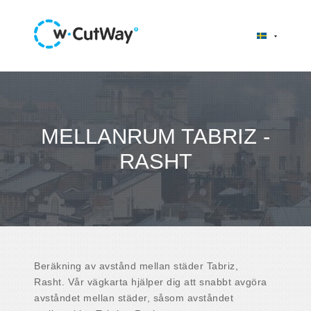
MELLANRUM TABRIZ -
RASHT
Beräkning av avstånd mellan städer Tabriz,
Rasht. Vår vägkarta hjälper dig att snabbt avgöra
avståndet mellan städer, såsom avståndet