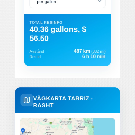
per gallon
TOTAL RESINFO
40.36 gallons, $
56.50
487 km
Avstånd
(302 mi)
6 h 10 min
Restid
VÄGKARTA TABRIZ -
RASHT