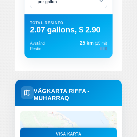
per gallon
TOTAL RESINFO
2.07 gallons, $ 2.90
25 km
Avstånd
(15 mi)
Restid
VÄGKARTA RIFFA -
MUHARRAQ
VISA KARTA