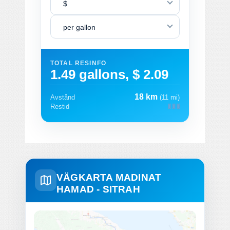
$
per gallon
TOTAL RESINFO
1.49 gallons, $ 2.09
18 km
Avstånd
(11 mi)
Restid
VÄGKARTA MADINAT
HAMAD - SITRAH