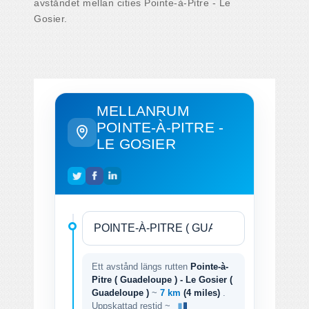
avståndet mellan cities Pointe-à-Pitre - Le
Gosier.
MELLANRUM
POINTE-À-PITRE -
LE GOSIER
Ett avstånd längs rutten
Pointe-à-
Pitre ( Guadeloupe ) - Le Gosier (
Guadeloupe )
~
7 km
(4 miles)
.
Uppskattad restid ~