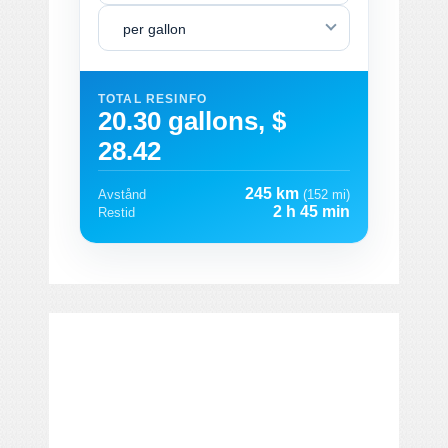
per gallon
TOTAL RESINFO
20.30 gallons, $
28.42
245 km
Avstånd
(152 mi)
2 h 45 min
Restid