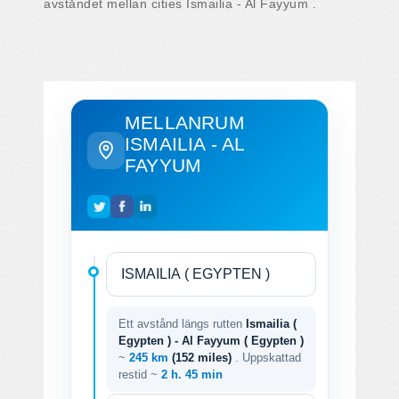
avståndet mellan cities Ismailia - Al Fayyum .
MELLANRUM
ISMAILIA - AL
FAYYUM
Ett avstånd längs rutten
Ismailia (
Egypten ) - Al Fayyum ( Egypten )
~
245 km
(152 miles)
. Uppskattad
restid ~
2 h. 45 min