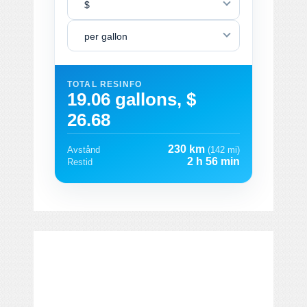
$
per gallon
TOTAL RESINFO
19.06 gallons, $
26.68
230 km
Avstånd
(142 mi)
2 h 56 min
Restid