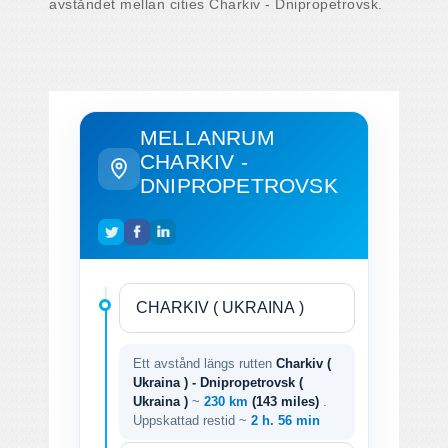
avståndet mellan cities Charkiv - Dnipropetrovsk.
MELLANRUM
CHARKIV -
DNIPROPETROVSK
Ett avstånd längs rutten
Charkiv (
Ukraina ) - Dnipropetrovsk (
Ukraina )
~
230 km
(143 miles)
.
Uppskattad restid ~
2 h. 56 min