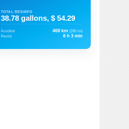
TOTAL RESINFO
38.78 gallons, $ 54.29
468 km
Avstånd
(290 mi)
6 h 3 min
Restid