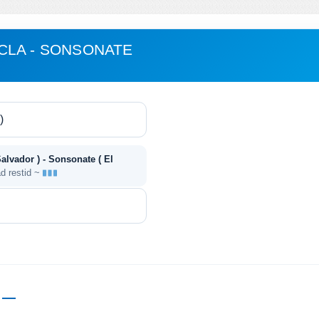
CLA - SONSONATE
Salvador ) - Sonsonate ( El
d restid ~
d
—