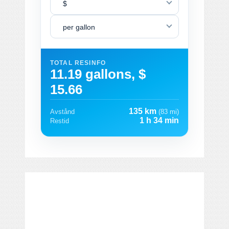
$
per gallon
TOTAL RESINFO
11.19 gallons, $
15.66
135 km
Avstånd
(83 mi)
1 h 34 min
Restid