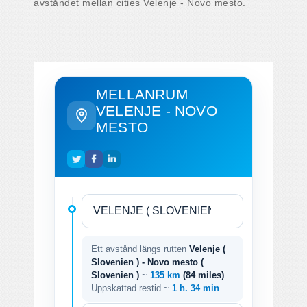
avståndet mellan cities Velenje - Novo mesto.
MELLANRUM
VELENJE - NOVO
MESTO
Ett avstånd längs rutten
Velenje (
Slovenien ) - Novo mesto (
Slovenien )
~
135 km
(84 miles)
.
Uppskattad restid ~
1 h. 34 min