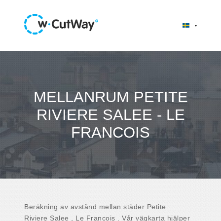
MELLANRUM PETITE
RIVIERE SALEE - LE
FRANCOIS
Beräkning av avstånd mellan städer Petite
Riviere Salee , Le Francois . Vår vägkarta hjälper