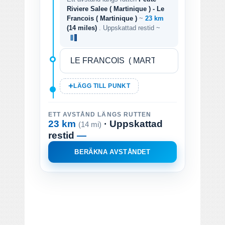
Riviere Salee ( Martinique ) - Le
Francois ( Martinique )
~
23 km
(14 miles)
. Uppskattad restid ~
LÄGG TILL PUNKT
ETT AVSTÅND LÄNGS RUTTEN
23 km
· Uppskattad
(14 mi)
restid
—
BERÄKNA AVSTÅNDET