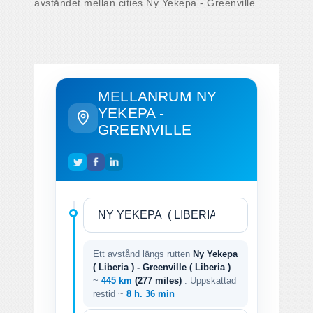
avståndet mellan cities Ny Yekepa - Greenville.
MELLANRUM NY
YEKEPA -
GREENVILLE
Ett avstånd längs rutten
Ny Yekepa
( Liberia ) - Greenville ( Liberia )
~
445 km
(277 miles)
. Uppskattad
restid ~
8 h. 36 min