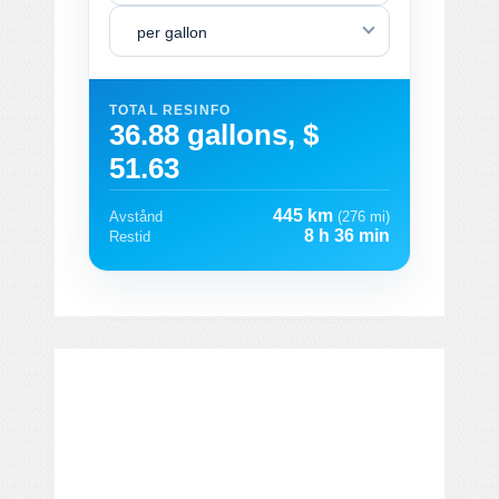
per gallon
TOTAL RESINFO
36.88 gallons, $
51.63
445 km
Avstånd
(276 mi)
8 h 36 min
Restid