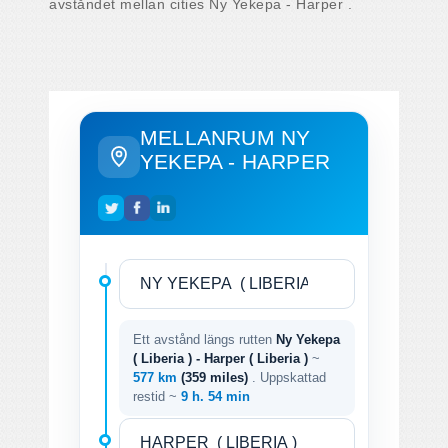
avståndet mellan cities Ny Yekepa - Harper .
MELLANRUM NY
YEKEPA - HARPER
Ett avstånd längs rutten
Ny Yekepa
( Liberia ) - Harper ( Liberia )
~
577 km
(359 miles)
. Uppskattad
restid ~
9 h. 54 min