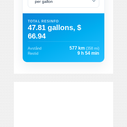
per gallon
TOTAL RESINFO
47.81 gallons, $
66.94
577 km
Avstånd
(358 mi)
9 h 54 min
Restid