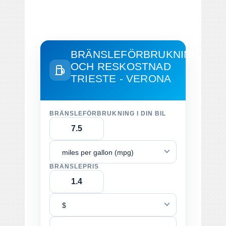
BRÄNSLEFÖRBRUKNING
OCH RESKOSTNAD
TRIESTE - VERONA
BRÄNSLEFÖRBRUKNING I DIN BIL
miles per gallon (mpg)
BRÄNSLEPRIS
$