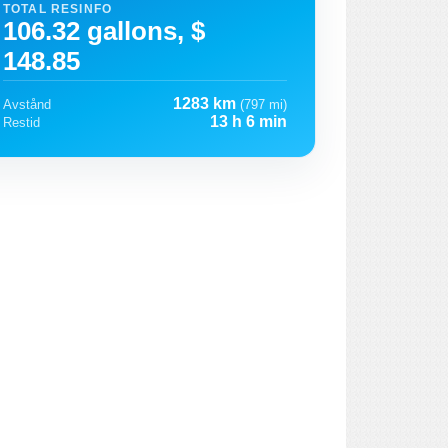
TOTAL RESINFO
106.32 gallons, $
148.85
1283 km
Avstånd
(797 mi)
13 h 6 min
Restid