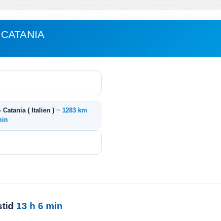
CATANIA
- Catania ( Italien )
~
1283 km
min
stid
13 h 6 min