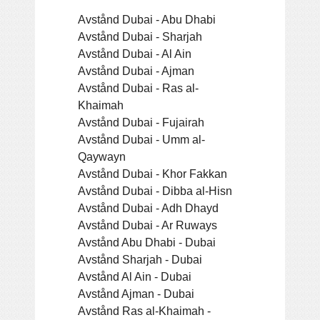
Avstånd Dubai - Abu Dhabi
Avstånd Dubai - Sharjah
Avstånd Dubai - Al Ain
Avstånd Dubai - Ajman
Avstånd Dubai - Ras al-
Khaimah
Avstånd Dubai - Fujairah
Avstånd Dubai - Umm al-
Qaywayn
Avstånd Dubai - Khor Fakkan
Avstånd Dubai - Dibba al-Hisn
Avstånd Dubai - Adh Dhayd
Avstånd Dubai - Ar Ruways
Avstånd Abu Dhabi - Dubai
Avstånd Sharjah - Dubai
Avstånd Al Ain - Dubai
Avstånd Ajman - Dubai
Avstånd Ras al-Khaimah -