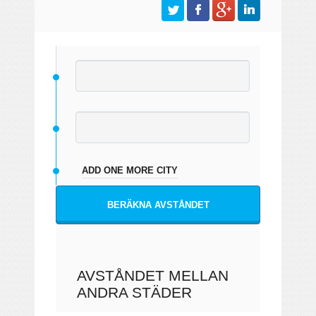
ADD ONE MORE CITY
BERÄKNA AVSTÅNDET
AVSTÅNDET MELLAN
ANDRA STÄDER